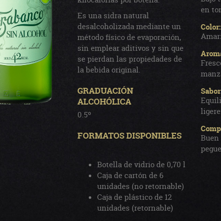
en to
Es una sidra natural
desalcoholizada mediante un
Color:
Amari
método físico de evaporación,
sin emplear aditivos y sin que
Arom
se pierdan las propiedades de
Fresc
la bebida original.
manza
GRADUACIÓN
Sabor
Equil
ALCOHÓLICA
liger
0.5º
Compo
FORMATOS DISPONIBLES
Buen 
pegue
Botella de vidrio de 0,70 l
Caja de cartón de 6
unidades (no retornable)
Caja de plástico de 12
unidades (retornable)