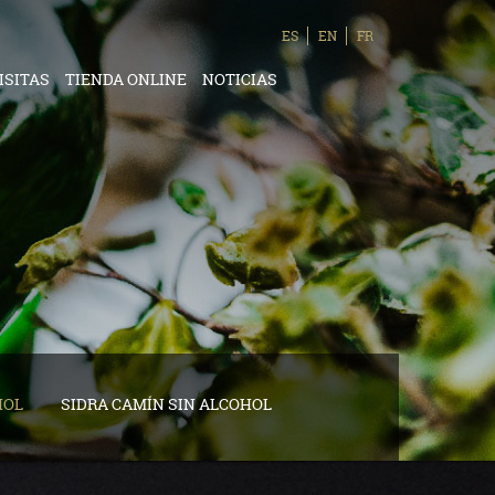
ES
EN
FR
ISITAS
TIENDA ONLINE
NOTICIAS
HOL
SIDRA CAMÍN SIN ALCOHOL