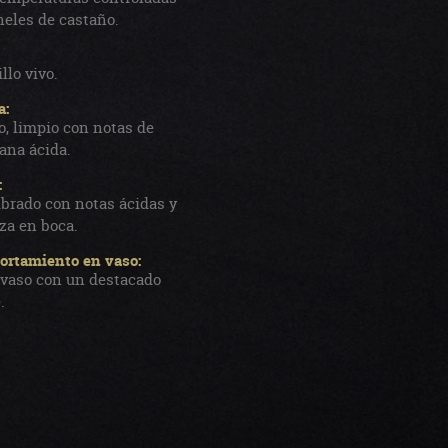
neles de castaño.
llo vivo.
a:
o, limpio con notas de
na ácida.
:
ibrado con notas ácidas y
eza en boca.
rtamiento en vaso:
vaso con un destacado
.