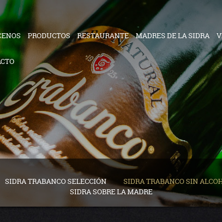
CENOS
PRODUCTOS
RESTAURANTE
MADRES DE LA SIDRA
V
ACTO
SIDRA TRABANCO SELECCIÓN
SIDRA TRABANCO SIN ALCO
SIDRA SOBRE LA MADRE