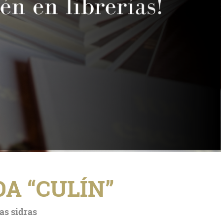
A “CULÍN”
as sidras