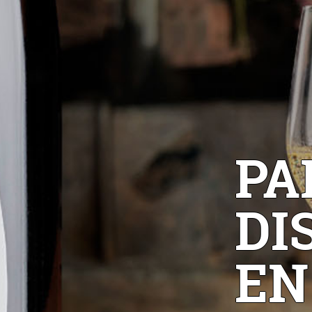
PA
DI
EN