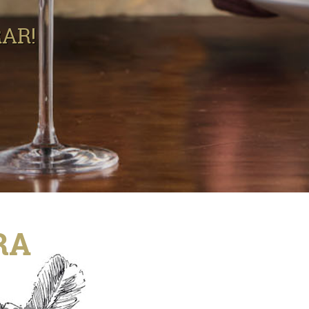
AR!
RA