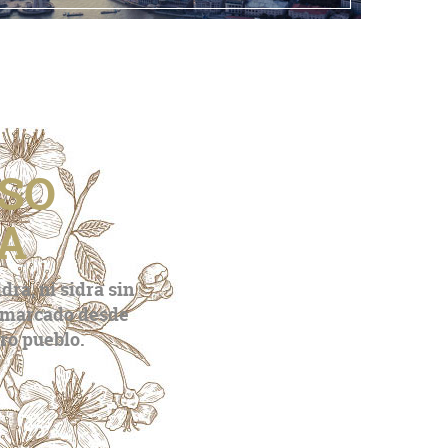
ÍSO
RA
ra, ni sidra sin
n marcado desde
ro pueblo.