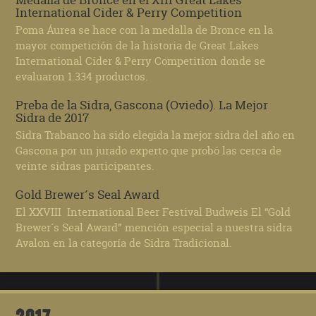
International Cider & Perry Competition
Poma Áurea se hace con la medalla de Bronce en la
mayor competición de la historia de Great Lakes
International Cider & Perry Competition donde se
evaluaron 1.334 productos.
Preba de la Sidra, Gascona (Oviedo). La Mejor
Sidra de 2017
Sidra Trabanco ha sido elegida la mejor sidra del año en
Gascona por un jurado experto que probó las cerca de
veinte sidras participantes.
Gold Brewer´s Seal Award
El XXVIII International Beer Festival Budweis El “Gold
Brewer´s Seal Award” mención especial a nuestra sidra
Avalon en la categoría de Sidra Tradicional.