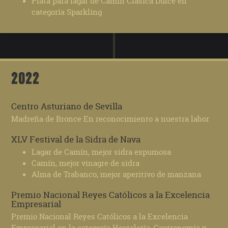
Plata para lagar de Camín Clásica Dulce en
categoría Sparkling
2022
Centro Asturiano de Sevilla
Madreña de Bronce En reconocimiento a nuestra labor
XLV Festival de la Sidra de Nava
Lagar de Camín, mejor sidra espumosa
Camín, mejor vinagre de sidra
Alma de Trabanco, mejor aperitivo de manzana
Premio Nacional Reyes Católicos a la Excelencia
Empresarial
Premio Nacional Reyes Católicos a la Excelencia
Empresarial en la categoría Hostelería, Gastronomía y