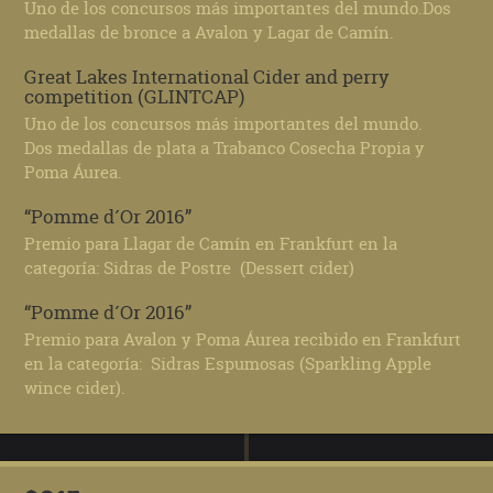
Uno de los concursos más importantes del mundo.Dos
medallas de bronce a Avalon y Lagar de Camín.
Great Lakes International Cider and perry
competition (GLINTCAP)
Uno de los concursos más importantes del mundo.
Dos medallas de plata a Trabanco Cosecha Propia y
Poma Áurea.
“Pomme d´Or 2016”
Premio para Llagar de Camín en Frankfurt en la
categoría: Sidras de Postre (Dessert cider)
“Pomme d´Or 2016”
Premio para Avalon y Poma Áurea recibido en Frankfurt
en la categoría: Sidras Espumosas (Sparkling Apple
wince cider).