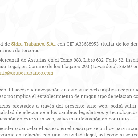
ad de
Sidra Trabanco, S.A.
, con CIF A33688953, titular de los d
ítimos de terceros.
Mercantil de Asturias en el Tomo 983, Libro 632, Folio 52, Inscr
viso Legal, en Camino de los Llagares 290 (Lavandera), 33350 e
info@grupotrabanco.com.
web. El acceso y navegación en este sitio web implica aceptar y
so no implica el establecimiento de ningún tipo de relación com
icios prestados a través del presente sitio web, podrá sufrir
inalidad de adecuarse a los cambios legislativos y tecnológicos
ación en este sitio web, salvo manifestación en contrario.
pender o cancelar el acceso en el caso que se utilice para incu
dominio en relación con una actividad ilegal, así como si se r