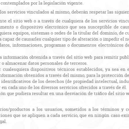
contemplados por la legislación vigente.
e los servicios vinculados al mismo, deberán respetar las siguie
nte el sitio web o a través de cualquiera de los servicios vi
trumento o dispositivo electrónico que sea susceptible de cau
uiera equipos, sistemas o redes de la titular del dominio, de c
sea capaz de causarles cualquier tipo de alteración o impedir e
os datos, informaciones, programas o documentos electrónicos d
la información obtenida a través del sitio web para remitir pub
er o almacenar datos personales de terceros.
cualesquiera dispositivos técnicos establecidos, ya sea en el
información obtenidos a través del mismo, para la protección d
dentificativos de los derechos (de propiedad intelectual, indust
y en cada uno de los diversos servicios ofrecidos a través de él.
ón que pudiera resultar en una desviación de tráfico del sitio 
icios/productos a los usuarios, sometidos a los términos y c
ciones que se apliquen a cada servicio, que en ningún caso exi
gal.