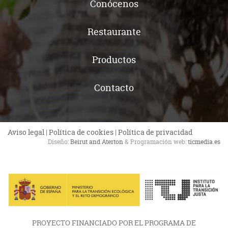
Conócenos
Restaurante
Productos
Contacto
Aviso legal
|
Política de cookies
|
Política de privacidad
Diseño:
Beirut and Aterton
& Programación web:
ticmedia.es
PROYECTO FINANCIADO POR EL PROGRAMA DE