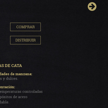
COMPRAR
DISTRIBUIR
S DE CATA
dades de manzana:
s y dulces.
ntación:
temperaturas controladas
pósitos de acero
dable.