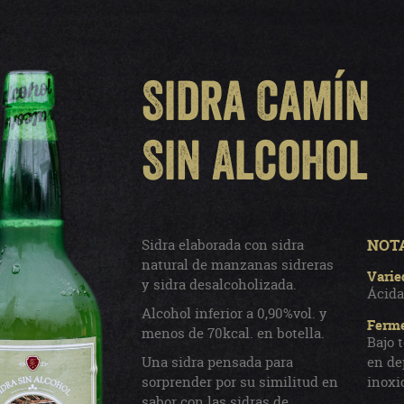
Sidra Camín
Sin Alcohol
NOTA
Sidra elaborada con sidra
natural de manzanas sidreras
Varie
y sidra desalcoholizada.
Ácida
Alcohol inferior a 0,90%vol. y
Ferme
menos de 70kcal. en botella.
Bajo 
Una sidra pensada para
en de
sorprender por su similitud en
inoxi
sabor con las sidras de