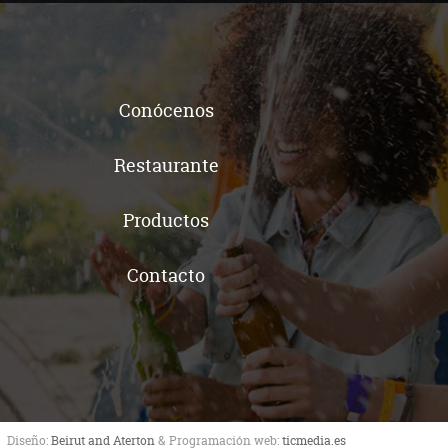
Conócenos
Restaurante
Productos
Contacto
Diseño:
Beirut and Aterton
& Programación web:
ticmedia.es