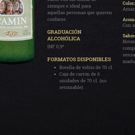
Color:
siempre e ideal para
Amari
aquellas personas que quieren
cuidarse.
Arom
Con a
GRADUACIÓN
Sabor
ALCOHÓLICA
Notas
INF 0,9º
compe
sensa
FORMATOS DISPONIBLES
madu
Botella de vidrio de 70 cl.
Caja de cartón de 6
unidades de 70 cl. (no
retornable)