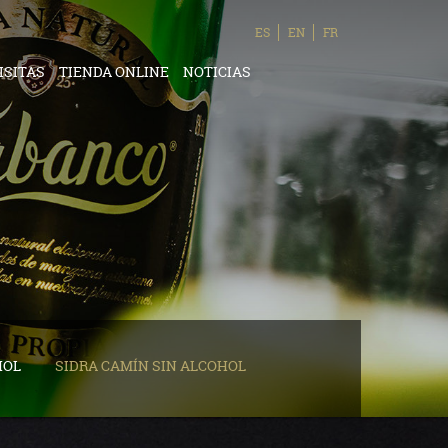
ES
EN
FR
ISITAS
TIENDA ONLINE
NOTICIAS
HOL
SIDRA CAMÍN SIN ALCOHOL