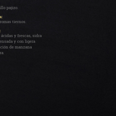
llo pajizo.
a:
romas tiernos.
:
 ácidas y frescas, sidra
nsada y con ligera
ción de manzana
ra.