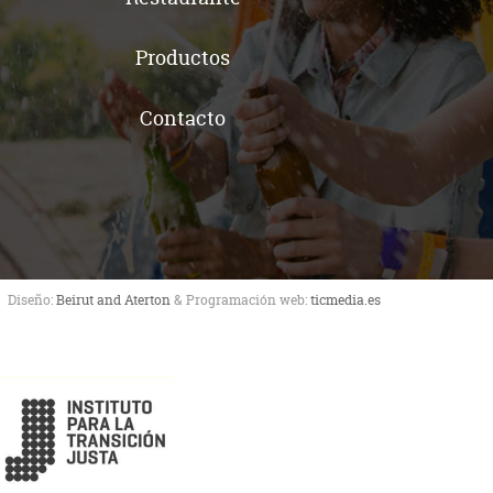
Productos
Contacto
Diseño:
Beirut and Aterton
& Programación web:
ticmedia.es