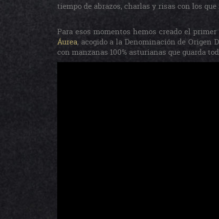
tiempo de abrazos, charlas y risas con los qu
Para esos momentos hemos creado el primer 
Áurea
, acogido a la Denominación de Origen 
con manzanas 100% asturianas que guarda toda 