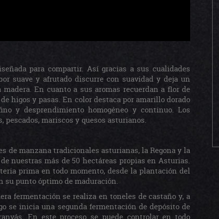
iseñada para compartir. Así gracias a sus cualidades
bor suave y afrutado discurre con suavidad y deja un
a madera. En cuanto a sus aromas recuerdan a flor de
 de higos y pasas. En color destaca por amarillo dorado
 fino y desprendimiento homogéneo y continuo. Los
s, pescados, mariscos y quesos asturianos.
es de manzana tradicionales asturianas, la Regona y la
 de nuestras más de 50 hectáreas propias en Asturias.
ateria prima en todo momento, desde la plantación del
en su punto óptimo de maduración.
era fermentación se realiza en toneles de castaño y, a
Luego se inicia una segunda fermentación de depósito de
Granvás. En este proceso se puede controlar en todo