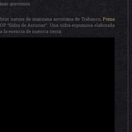
e más queremos.
brut nature de manzana asturiana de Trabanco,
Poma
DOP “Sidra de Asturias”. Una sidra espumosa elaborada
la esencia de nuestra tierra.