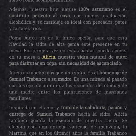
Además, nuestro brut nature
100% asturiano
es el
sustituto perfecto al cava
, con menos graduación
alcohólica y su maridaje es ideal con pescados, pates
y tartares fríos.
Poma Áurea no es la única opción para que esta
Navidad la sidra de alta gama esté presente en tu
mesa. Por primera vez en estas fiestas, puedes poner
en tu mesa a
Alicia
, nuestra sidra natural de autor
para disfrutar en copa, sin necesidad de escanciado.
Alicia es mucho más que una sidra. Es el
homenaje de
Samuel Trabanco a su madre.
Es una mirada al pasado
con los ojos de un niño, a los recuerdos del otoño y de
una madre entre las plantaciones de manzanas
familiares.
Inspirada en el amor y
fruto de la sabiduría, pasión y
entrega de Samuel Trabanco
hacia la sidra, Alicia
también guarda la esencia de nuestra tierra. Se
elabora con una antigua variedad de manzana, la
Martina, que en los últimos años la familia Trabanco