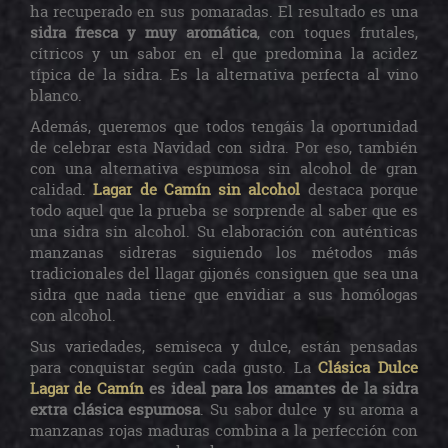
ha recuperado en sus pomaradas. El resultado es una
sidra fresca y muy aromática
, con toques frutales,
cítricos y un sabor en el que predomina la acidez
típica de la sidra. Es la alternativa perfecta al vino
blanco.
Además, queremos que todos tengáis la oportunidad
de celebrar esta Navidad con sidra. Por eso, también
con una alternativa espumosa sin alcohol de gran
calidad.
Lagar de Camín sin alcohol
destaca porque
todo aquel que la prueba se sorprende al saber que es
una sidra sin alcohol. Su elaboración con auténticas
manzanas sidreras siguiendo los métodos más
tradicionales del llagar gijonés consiguen que sea una
sidra que nada tiene que envidiar a sus homólogas
con alcohol.
Sus variedades, semiseca y dulce, están pensadas
para conquistar según cada gusto. La
Clásica Dulce
Lagar de Camín
es ideal para los amantes de la sidra
extra clásica espumosa
. Su sabor dulce y su aroma a
manzanas rojas maduras combina a la perfección con