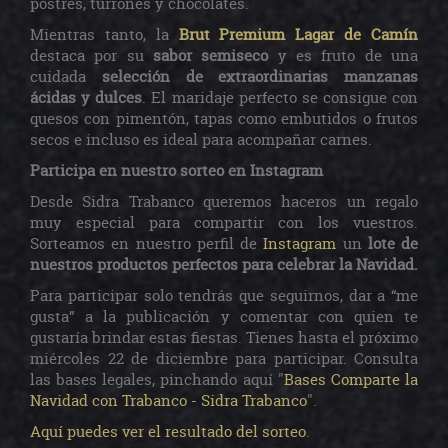
postres, turrones y chocolates.
Mientras tanto, la
Brut Premium Lagar de Camín
destaca por su
sabor semiseco
y es fruto de una
cuidada
selección de extraordinarias manzanas
ácidas y dulces
. El maridaje perfecto se consigue con
quesos con pimentón, tapas como embutidos o frutos
secos e incluso es ideal para acompañar carnes.
Participa en nuestro sorteo en Instagram
Desde Sidra Trabanco queremos haceros un regalo
muy especial para compartir con los vuestros.
Sorteamos en nuestro perfil de
Instagram
un
lote de
nuestros productos perfectos para celebrar la Navidad.
Para participar solo tendrás que seguirnos, dar a “me
gusta” a la publicación y comentar con quien te
gustaría brindar estas fiestas. Tienes hasta el próximo
miércoles 22 de diciembre para participar. Consulta
las bases legales, pinchando aquí "
Bases Comparte la
Navidad con Trabanco - Sidra Trabanco
".
Aquí puedes ver el resultado del sorteo
.