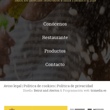
Todos los derechos reservados a Sidra Trabanco © 2018
Conócenos
Restaurante
Productos
Contacto
Aviso legal
|
Política de cookies
|
Política de privacidad
Diseño:
Beirut and Aterton
& Programación web:
ticmedia.es