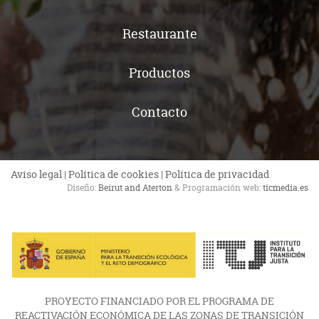
Restaurante
Productos
Contacto
Aviso legal
|
Política de cookies
|
Política de privacidad
Diseño:
Beirut and Aterton
& Programación web:
ticmedia.es
PROYECTO FINANCIADO POR EL PROGRAMA DE
REACTIVACIÓN ECONÓMICA DE LAS ZONAS DE TRANSICIÓN