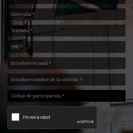
Dirección
Telefono
DNI
Email
Sidrería
de
la
Código
promoción
de
participación