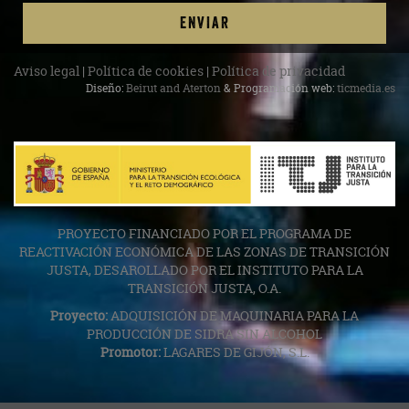
ENVIAR
Aviso legal
|
Política de cookies
|
Política de privacidad
Diseño:
Beirut and Aterton
& Programación web:
ticmedia.es
PROYECTO FINANCIADO POR EL PROGRAMA DE
REACTIVACIÓN ECONÓMICA DE LAS ZONAS DE TRANSICIÓN
JUSTA, DESAROLLADO POR EL INSTITUTO PARA LA
TRANSICIÓN JUSTA, O.A.
Proyecto:
ADQUISICIÓN DE MAQUINARIA PARA LA
PRODUCCIÓN DE SIDRA SIN ALCOHOL
Promotor:
LAGARES DE GIJÓN, S.L.