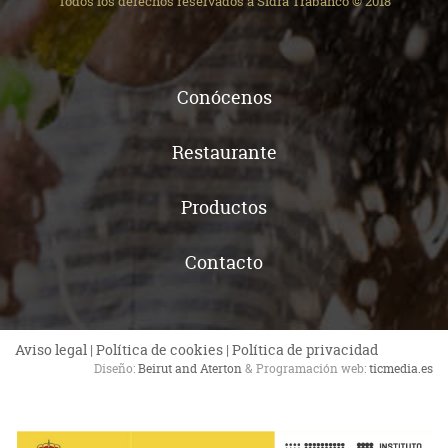
Todos los derechos reservados a Sidra Trabanco © 2018
Conócenos
Restaurante
Productos
Contacto
Aviso legal
|
Política de cookies
|
Política de privacidad
Diseño:
Beirut and Aterton
& Programación web:
ticmedia.es